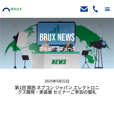
トップ
ニュース
取扱製品
製品ブログ
お客様の声
会社案内
資料請求・お問い合わせ
BRUX NEWS
ブルックスニュース
2025年5月22日
第1回 関西 ネプコン ジャパン エレクトロニ
クス開発・実装展 セミナーご参加の御礼