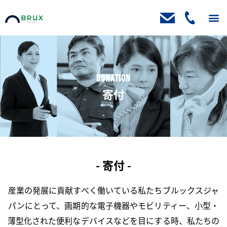
トップ
ニュース
取扱製品
製品ブログ
お客様の声
会社案内
資料請求・お問い合わせ
Donation
寄付
- 寄付 -
産業の発展に貢献すべく働いている私たちブルックスジャ
パンにとって、画期的な電子機器やモビリティー、小型・
薄型化された便利なデバイスなどを目にする時、私たちの