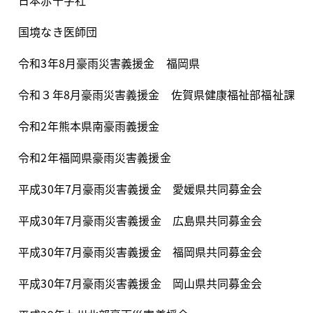
日本赤十字社
国境なき医師団
令和
3
年
8
月豪雨災害義援金 福岡県
令和３年
8
月豪雨災害義援金 佐賀県健康福祉部福祉課
令和
2
年熊本県南豪雨義援金
令和
2
年福岡県豪雨災害義援金
平成
30
年
7
月豪雨災害義援金 愛媛県共同募金会
平成
30
年
7
月豪雨災害義援金 広島県共同募金会
平成
30
年
7
月豪雨災害義援金 福岡県共同募金会
平成
30
年
7
月豪雨災害義援金 岡山県共同募金会