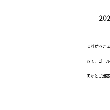
2
貴社益々ご
さて、ゴー
何かとご迷惑