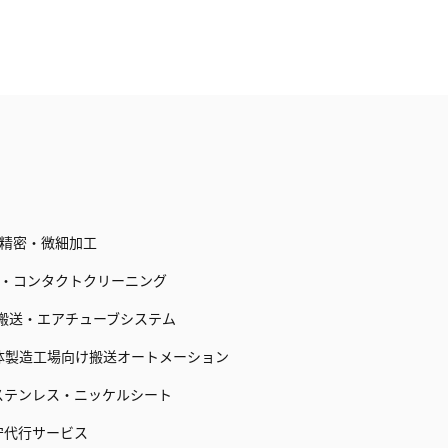
ー・精密・微細加工
物除去・コンタクトクリーニング
気送管搬送・エアチューブシステム
s 半導体製造工場向け搬送オートメーション
用ステンレス・ニッケルシート
守代行サービス