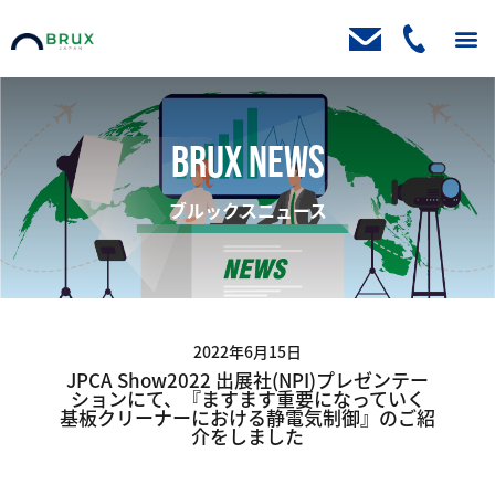
トップ
ニュース
取扱製品
製品ブログ
お客様の声
会社案内
資料請求・お問い合わせ
BRUX NEWS
ブルックスニュース
2022年6月15日
JPCA Show2022 出展社(NPI)プレゼンテー
ションにて、『ますます重要になっていく
基板クリーナーにおける静電気制御』のご紹
介をしました